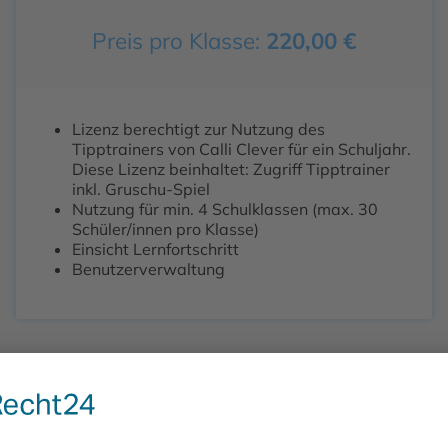
Preis pro Klasse:
220,00
€
Lizenz berechtigt zur Nutzung des
Tipptrainers von Calli Clever für ein Schuljahr.
Diese Lizenz beinhaltet: Zugriff Tipptrainer
inkl. Gruschu-Spiel
Nutzung für min. 4 Schulklassen (max. 30
Schüler/innen pro Klasse)
Einsicht Lernfortschritt
Benutzerverwaltung
Vorschau