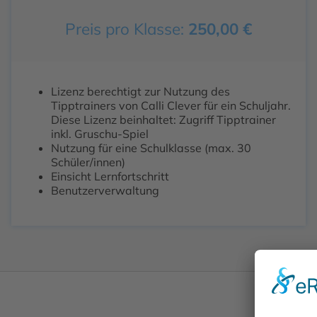
Preis pro Klasse:
250,00
€
Lizenz berechtigt zur Nutzung des
Tipptrainers von Calli Clever für ein Schuljahr.
Diese Lizenz beinhaltet: Zugriff Tipptrainer
inkl. Gruschu-Spiel
Nutzung für eine Schulklasse (max. 30
Schüler/innen)
Einsicht Lernfortschritt
Benutzerverwaltung