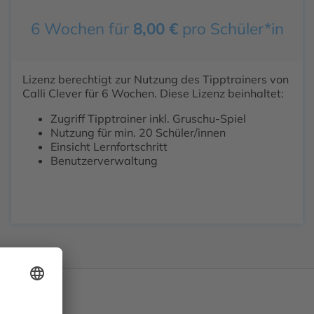
6 Wochen für
8,00
€
pro Schüler*in
Lizenz berechtigt zur Nutzung des Tipptrainers von
Calli Clever für 6 Wochen. Diese Lizenz beinhaltet:
Zugriff Tipptrainer inkl. Gruschu-Spiel
Nutzung für min. 20 Schüler/innen
Einsicht Lernfortschritt
Benutzerverwaltung