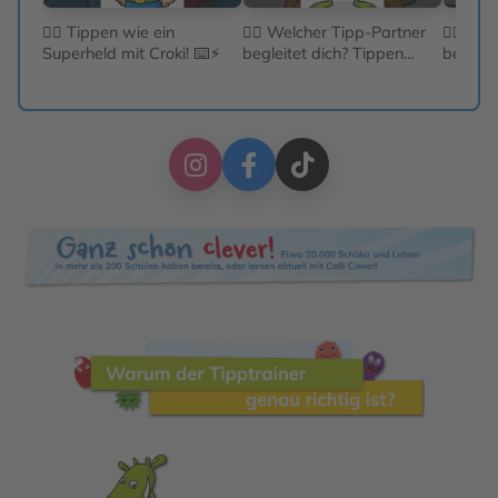
🦸‍♂️ Tippen wie ein
🦸‍♀️ Welcher Tipp-Partner
🦸‍♀️ W
Superheld mit Croki! ⌨️⚡
begleitet dich? Tippen
begleit
lernen mit Calli Clever! ⌨️✨
lernen 
Calli
Calli
Calli
Clever
Clever
Clever
auf
auf
auf
Instagram
Facebook
TikTok